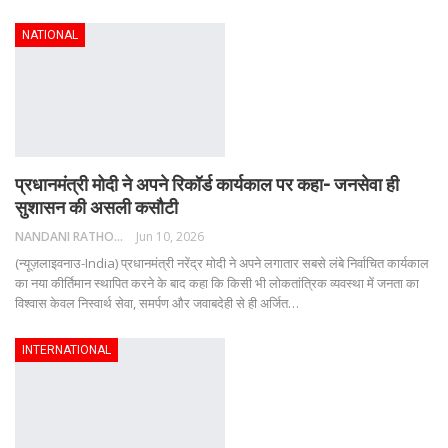
NATIONAL
प्रधानमंत्री मोदी ने अपने रिकॉर्ड कार्यकाल पर कहा- जनसेवा ही
सुशासन की असली कसौटी
NANDANI RATHORE
Jun 10, 2026
(न्यूज़लाइवनाउ-India) प्रधानमंत्री नरेंद्र मोदी ने अपने लगातार सबसे लंबे निर्वाचित कार्यकाल
का नया कीर्तिमान स्थापित करने के बाद कहा कि किसी भी लोकतांत्रिक व्यवस्था में जनता का
विश्वास केवल निस्वार्थ सेवा, समर्पण और जवाबदेही से ही अर्जित
…
INTERNATIONAL