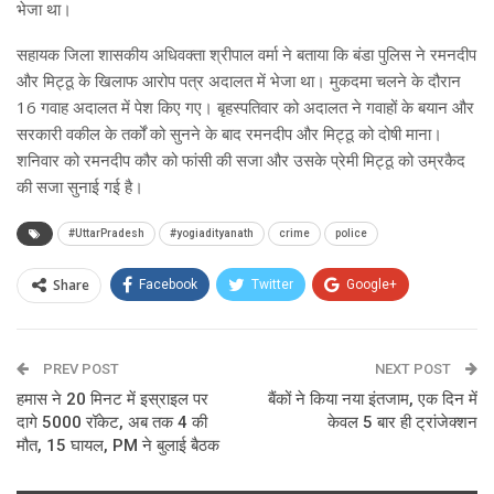
भेजा था।
सहायक जिला शासकीय अधिवक्ता श्रीपाल वर्मा ने बताया कि बंडा पुलिस ने रमनदीप
और मिट्ठू के खिलाफ आरोप पत्र अदालत में भेजा था। मुकदमा चलने के दौरान
16 गवाह अदालत में पेश किए गए। बृहस्पतिवार को अदालत ने गवाहों के बयान और
सरकारी वकील के तर्कों को सुनने के बाद रमनदीप और मिट्ठू को दोषी माना।
शनिवार को रमनदीप कौर को फांसी की सजा और उसके प्रेमी मिट्ठू को उम्रकैद
की सजा सुनाई गई है।
#UttarPradesh
#yogiadityanath
crime
police
Share
Facebook
Twitter
Google+
ReddIt
WhatsApp
Pinterest
PREV POST
Email
NEXT POST
हमास ने 20 मिनट में इस्राइल पर
बैंकों ने किया नया इंतजाम, एक दिन में
दागे 5000 रॉकेट, अब तक 4 की
केवल 5 बार ही ट्रांजेक्शन
मौत, 15 घायल, PM ने बुलाई बैठक