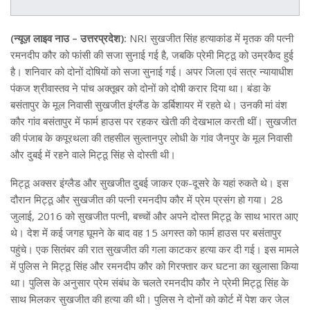
(न्यूज़ लाइव नाउ – उत्तरप्रदेश):
NRI सुखजीत सिंह हत्याकांड में मृतक की पत्नी
रमनदीप कौर को फांसी की सजा सुनाई गई है, जबकि प्रेमी मिट्ठू को उम्रकैद हुई
है। शनिवार को दोनों दोषियों को सजा सुनाई गई। अपर जिला एवं सत्र न्यायाधीश
पंकज श्रीवास्तव ने पांच अक्तूबर को दोनों को दोषी करार दिया था। बंडा के
बसंतापुर के मूल निवासी सुखजीत इंग्लैंड के डर्बिशायर में रहते थे। उनकी मां वंश
कौर गांव बसंतापुर में फार्म हाउस पर रहकर खेती की देखभाल करती थीं। सुखजीत
की पंजाब के कपूरथला की तहसील सुल्तानपुर लोधी के गांव जैनपुर के मूल निवासी
और दुबई में रहने वाले मिट्ठू सिंह से दोस्ती थी।
मिट्ठू अक्सर इंग्लैड और सुखजीत दुबई जाकर एक-दूसरे के यहां रुकते थे। इस
दौरान मिट्ठू और सुखजीत की पत्नी रमनदीप कौर में प्रेम प्रसंग हो गया। 28
जुलाई, 2016 को सुखजीत पत्नी, बच्चों और अपने दोस्त मिट्ठू के साथ भारत आए
थे। देश में कई जगह घूमने के बाद वह 15 अगस्त को फार्म हाउस पर बसंतापुर
पहुंचे। एक सितंबर की रात सुखजीत की गला काटकर हत्या कर दी गई। इस मामले
में पुलिस ने मिट्ठू सिंह और रमनदीप कौर को गिरफ्तार कर घटना का खुलासा किया
था। पुलिस के अनुसार प्रेम संबंध के चलते रमनदीप कौर ने प्रेमी मिट्ठू सिंह के
साथ मिलकर सुखजीत की हत्या की थी। पुलिस ने दोनों को कोर्ट में पेश कर जेल