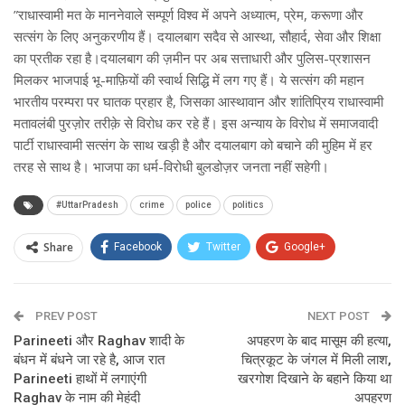
”राधास्वामी मत के माननेवाले सम्पूर्ण विश्व में अपने अध्यात्म, प्रेम, करूणा और
सत्संग के लिए अनुकरणीय हैं। दयालबाग सदैव से आस्था, सौहार्द, सेवा और शिक्षा
का प्रतीक रहा है।दयालबाग की ज़मीन पर अब सत्ताधारी और पुलिस-प्रशासन
मिलकर भाजपाई भू-माफ़ियों की स्वार्थ सिद्धि में लग गए हैं। ये सत्संग की महान
भारतीय परम्परा पर घातक प्रहार है, जिसका आस्थावान और शांतिप्रिय राधास्वामी
मतावलंबी पुरज़ोर तरीक़े से विरोध कर रहे हैं। इस अन्याय के विरोध में समाजवादी
पार्टी राधास्वामी सत्संग के साथ खड़ी है और दयालबाग को बचाने की मुहिम में हर
तरह से साथ है। भाजपा का धर्म-विरोधी बुलडोज़र जनता नहीं सहेगी।
#UttarPradesh
crime
police
politics
Share
Facebook
Twitter
Google+
ReddIt
WhatsApp
Pinterest
PREV POST
Email
NEXT POST
Parineeti और Raghav शादी के
अपहरण के बाद मासूम की हत्या,
बंधन में बंधने जा रहे है, आज रात
चित्रकूट के जंगल में मिली लाश,
Parineeti हाथों में लगाएंगी
खरगोश दिखाने के बहाने किया था
Raghav के नाम की मेहंदी
अपहरण