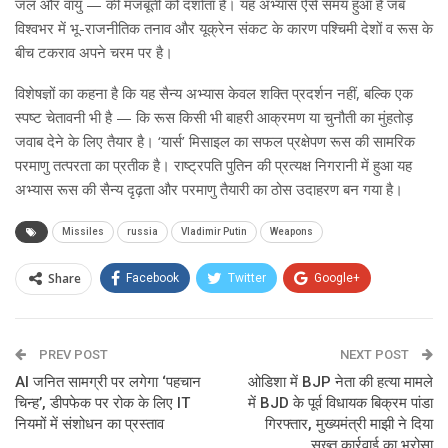
जल और वायु — की मजबूती को दर्शाता है। यह अभ्यास ऐसे समय हुआ है जब
विश्वभर में भू-राजनीतिक तनाव और यूक्रेन संकट के कारण पश्चिमी देशों व रूस के
बीच टकराव अपने चरम पर है।
विशेषज्ञों का कहना है कि यह सैन्य अभ्यास केवल शक्ति प्रदर्शन नहीं, बल्कि एक
स्पष्ट चेतावनी भी है — कि रूस किसी भी बाहरी आक्रमण या चुनौती का मुंहतोड़
जवाब देने के लिए तैयार है। ‘यार्स’ मिसाइल का सफल प्रक्षेपण रूस की सामरिक
परमाणु तत्परता का प्रतीक है। राष्ट्रपति पुतिन की प्रत्यक्ष निगरानी में हुआ यह
अभ्यास रूस की सैन्य दृढ़ता और परमाणु तैयारी का ठोस उदाहरण बन गया है।
Missiles
russia
Vladimir Putin
Weapons
Share
Facebook
Twitter
Google+
ReddIt
WhatsApp
Pinterest
PREV POST
Email
NEXT POST
AI जनित सामग्री पर लगेगा ‘पहचान
ओडिशा में BJP नेता की हत्या मामले
चिन्ह’, डीपफेक पर रोक के लिए IT
में BJD के पूर्व विधायक बिक्रम पांडा
नियमों में संशोधन का प्रस्ताव
गिरफ्तार, मुख्यमंत्री माझी ने दिया
सख्त कार्रवाई का भरोसा