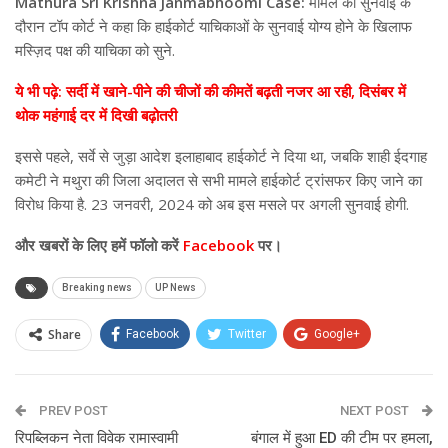
Mathura Sri Krishna Janmabhoomi Case:
मामले की सुनवाई के
दौरान टॉप कोर्ट ने कहा कि हाईकोर्ट याचिकाओं के सुनवाई योग्य होने के खिलाफ
मस्ज़िद पक्ष की याचिका को सुने.
ये भी पढ़े: सर्दी में खाने-पीने की चीजों की कीमतें बढ़ती नजर आ रही, दिसंबर में
थोक महंगाई दर में दिखी बढ़ोतरी
इससे पहले, सर्वे से जुड़ा आदेश इलाहाबाद हाईकोर्ट ने दिया था, जबकि शाही ईदगाह
कमेटी ने मथुरा की जिला अदालत से सभी मामले हाईकोर्ट ट्रांसफर किए जाने का
विरोध किया है. 23 जनवरी, 2024 को अब इस मसले पर अगली सुनवाई होगी.
और
खबरों के लिए हमें फॉलो करें
Facebook
पर।
Breaking news
UP News
Share
Facebook
Twitter
Google+
ReddIt
WhatsApp
Pinterest
PREV POST
Email
NEXT POST
रिपब्लिकन नेता विवेक रामास्वामी
बंगाल में हुआ ED की टीम पर हमला,