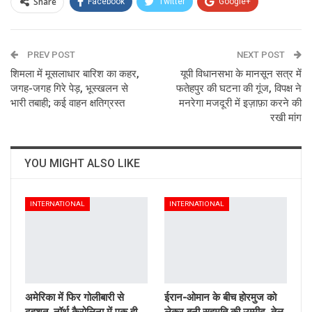
Share
Facebook
Twitter
Google+
ReddIt
WhatsApp
Pinterest
PREV POST
Email
NEXT POST
शिमला में मूसलाधार बारिश का कहर,
यूपी विधानसभा के मानसून सत्र में
जगह-जगह गिरे पेड़, भूस्खलन से
फतेहपुर की घटना की गूंज, विपक्ष ने
भारी तबाही; कई वाहन क्षतिग्रस्त
मनरेगा मजदूरी में इज़ाफ़ा करने की
रखी मांग
YOU MIGHT ALSO LIKE
INTERNATIONAL
INTERNATIONAL
अमेरिका में फिर गोलीबारी से
ईरान-ओमान के बीच होरमुज को
दहशत, नॉर्थ कैरोलिना में एक ही
लेकर बनी सहमति की उम्मीद, तेल