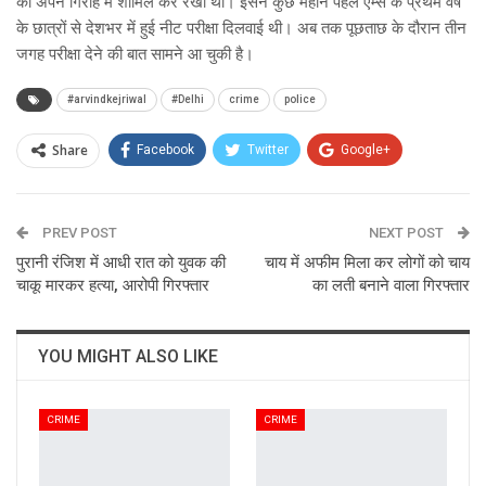
को अपने गिरोह में शामिल कर रखा था। इसने कुछ महीने पहले एम्स के प्रथम वर्ष
के छात्रों से देशभर में हुई नीट परीक्षा दिलवाई थी। अब तक पूछताछ के दौरान तीन
जगह परीक्षा देने की बात सामने आ चुकी है।
#arvindkejriwal
#Delhi
crime
police
Share
Facebook
Twitter
Google+
ReddIt
WhatsApp
Pinterest
PREV POST
Email
NEXT POST
पुरानी रंजिश में आधी रात को युवक की
चाय में अफीम मिला कर लोगों को चाय
चाकू मारकर हत्या, आरोपी गिरफ्तार
का लती बनाने वाला गिरफ्तार
YOU MIGHT ALSO LIKE
CRIME
CRIME