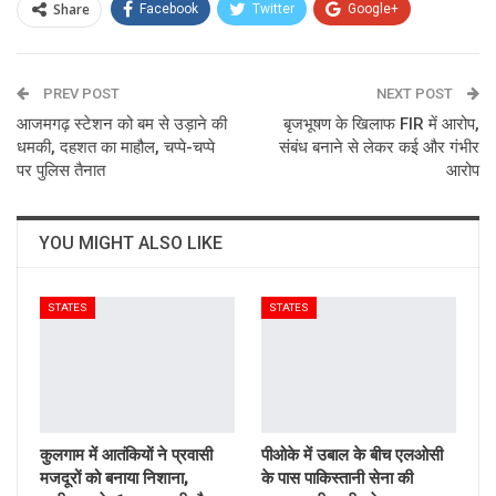
Share
Facebook
Twitter
Google+
ReddIt
WhatsApp
Pinterest
PREV POST
Email
NEXT POST
आजमगढ़ स्टेशन को बम से उड़ाने की
बृजभूषण के खिलाफ FIR में आरोप,
धमकी, दहशत का माहौल, चप्पे-चप्पे
संबंध बनाने से लेकर कई और गंभीर
पर पुलिस तैनात
आरोप
YOU MIGHT ALSO LIKE
STATES
STATES
कुलगाम में आतंकियों ने प्रवासी
पीओके में उबाल के बीच एलओसी
मजदूरों को बनाया निशाना,
के पास पाकिस्तानी सेना की