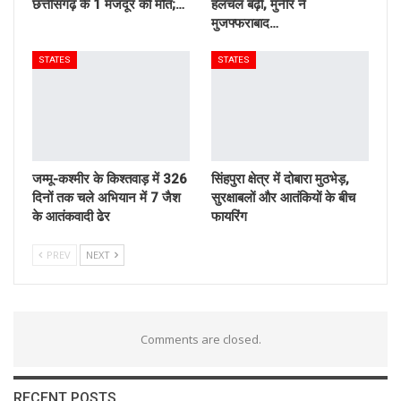
छत्तीसगढ़ के 1 मजदूर की मौत;…
हलचल बढ़ी, मुनीर ने
मुजफ्फराबाद…
STATES
STATES
जम्मू-कश्मीर के किश्तवाड़ में 326
सिंहपुरा क्षेत्र में दोबारा मुठभेड़,
दिनों तक चले अभियान में 7 जैश
सुरक्षाबलों और आतंकियों के बीच
के आतंकवादी ढेर
फायरिंग
PREV
NEXT
Comments are closed.
RECENT POSTS