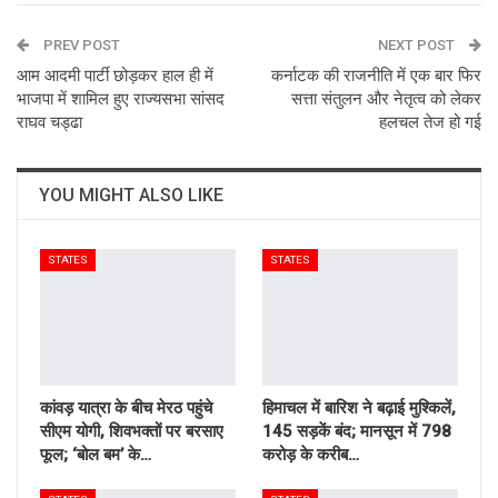
ReddIt
WhatsApp
Pinterest
PREV POST
Email
NEXT POST
आम आदमी पार्टी छोड़कर हाल ही में
कर्नाटक की राजनीति में एक बार फिर
भाजपा में शामिल हुए राज्यसभा सांसद
सत्ता संतुलन और नेतृत्व को लेकर
राघव चड्ढा
हलचल तेज हो गई
YOU MIGHT ALSO LIKE
STATES
STATES
कांवड़ यात्रा के बीच मेरठ पहुंचे
हिमाचल में बारिश ने बढ़ाई मुश्किलें,
सीएम योगी, शिवभक्तों पर बरसाए
145 सड़कें बंद; मानसून में 798
फूल; ‘बोल बम’ के…
करोड़ के करीब…