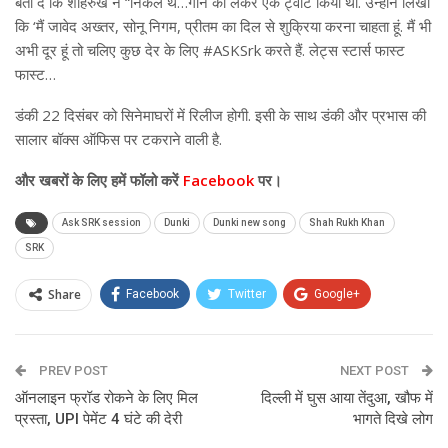
बता दें कि शाहरुख ने “निकले थे…गाने को लेकर एक ट्वीट किया था. उन्होंने लिखा
कि ‘मैं जावेद अख्तर, सोनू निगम, प्रीतम का दिल से शुक्रिया करना चाहता हूं. मैं भी
अभी दूर हूं तो चलिए कुछ देर के लिए #ASKSrk करते हैं. लेट्स स्टार्स फास्ट
फास्ट…
डंकी 22 दिसंबर को सिनेमाघरों में रिलीज होगी. इसी के साथ डंकी और प्रभास की
सालार बॉक्स ऑफिस पर टकराने वाली है.
और खबरों के लिए हमें फॉलो करें
Facebook
पर।
Ask SRK session
Dunki
Dunki new song
Shah Rukh Khan
SRK
Share
Facebook
Twitter
Google+
ReddIt
WhatsApp
Pinterest
PREV POST
Email
NEXT POST
ऑनलाइन फ्रॉड रोकने के लिए मिल
दिल्ली में घुस आया तेंदुआ, खौफ में
प्रस्ता, UPI पेमेंट 4 घंटे की देरी
भागते दिखे लोग