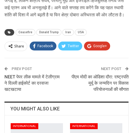
जगाई है, लेकिन क्षेत्रीय संघर्ष, परमाणु मुद्दा और इजराइल-हिजबुल्लाह तनाव जैसे
कई प्रश्न अब भी अनसुलझे हैं। आने वाले सप्ताह तय करेंगे कि यह पहल स्थायी
शांति की दिशा में आगे बढ़ती है या फिर क्षेत्र दोबारा अस्थिरता की ओर लौटता है।
Ceasefire
Donald Trump
Iran
USA
Share
Facebook
Twitter
Google+
ReddIt
WhatsApp
Pinterest
PREV POST
Email
NEXT POST
NEET पेपर लीक मामले में टेलीग्राम
पीएम मोदी का ओडिशा दौरा: राष्ट्रपति
ने दिल्ली हाईकोर्ट का दरवाजा
मुर्मू के जन्मदिन पर विकास
खटखटाया
परियोजनाओं की सौगात
YOU MIGHT ALSO LIKE
INTERNATIONAL
INTERNATIONAL