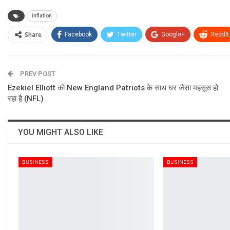
inflation
Share
Facebook
Twitter
Google+
ReddIt
PREV POST
Ezekiel Elliott को New England Patriots के साथ घर जैसा महसूस हो
रहा है (NFL)
YOU MIGHT ALSO LIKE
BUSINESS
BUSINESS