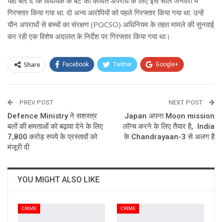
यहां बता दें कि विधायक के बेटे को कथित अपराध के लिए इस साल जनवरी में
गिरफ्तार किया गया था. दो अन्य आरोपियों को पहले गिरफ्तार किया गया था. उन्हें
यौन अपराधों से बच्चों का संरक्षण (POCSO) अधिनियम के तहत मामले की सुनवाई
कर रही एक विशेष अदालत के निर्देश पर गिरफ्तार किया गया था।
Share
Facebook
Twitter
Google+
ReddIt
WhatsApp
Pinterest
PREV POST
Email
NEXT POST
Defence Ministry ने सशस्त्र
Japan अपना Moon mission
बलों की क्षमताओं को बढ़ावा देने के लिए
लॉन्च करने के लिए तैयार है, India
7,800 करोड़ रुपये के प्रस्तावों को
के Chandrayaan-3 से अलग है
मंजूरी दी
YOU MIGHT ALSO LIKE
CRIME
CRIME