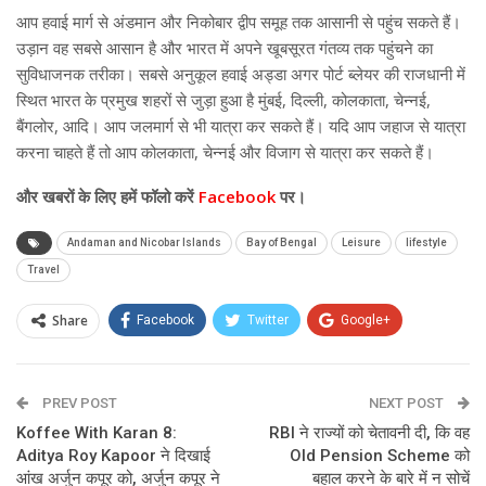
आप हवाई मार्ग से अंडमान और निकोबार द्वीप समूह तक आसानी से पहुंच सकते हैं।
उड़ान वह सबसे आसान है और भारत में अपने खूबसूरत गंतव्य तक पहुंचने का
सुविधाजनक तरीका। सबसे अनुकूल हवाई अड्डा अगर पोर्ट ब्लेयर की राजधानी में
स्थित भारत के प्रमुख शहरों से जुड़ा हुआ है मुंबई, दिल्ली, कोलकाता, चेन्नई,
बैंगलोर, आदि। आप जलमार्ग से भी यात्रा कर सकते हैं। यदि आप जहाज से यात्रा
करना चाहते हैं तो आप कोलकाता, चेन्नई और विजाग से यात्रा कर सकते हैं।
और
खबरों के लिए हमें फॉलो करें
Facebook
पर।
Andaman and Nicobar Islands
Bay of Bengal
Leisure
lifestyle
Travel
Share
Facebook
Twitter
Google+
ReddIt
WhatsApp
Pinterest
PREV POST
Email
NEXT POST
Koffee With Karan 8:
RBI ने राज्यों को चेतावनी दी, कि वह
Aditya Roy Kapoor ने दिखाई
Old Pension Scheme को
आंख अर्जुन कपूर को, अर्जुन कपूर ने
बहाल करने के बारे में न सोचें