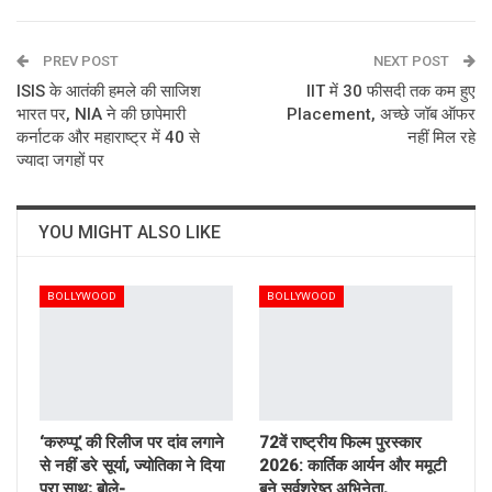
ReddIt
WhatsApp
Pinterest
PREV POST
Email
NEXT POST
ISIS के आतंकी हमले की साजिश
IIT में 30 फीसदी तक कम हुए
भारत पर, NIA ने की छापेमारी
Placement, अच्छे जॉब ऑफर
कर्नाटक और महाराष्ट्र में 40 से
नहीं मिल रहे
ज्यादा जगहों पर
YOU MIGHT ALSO LIKE
BOLLYWOOD
BOLLYWOOD
‘करुप्पू’ की रिलीज पर दांव लगाने
72वें राष्ट्रीय फिल्म पुरस्कार
से नहीं डरे सूर्या, ज्योतिका ने दिया
2026: कार्तिक आर्यन और ममूटी
पूरा साथ; बोले-…
बने सर्वश्रेष्ठ अभिनेता,…