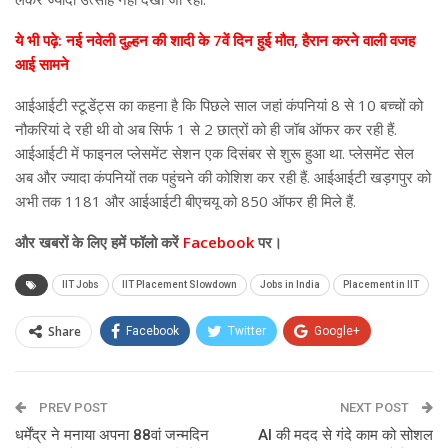
ये भी पढ़े: नई नवेली दुल्हन की शादी के 7वें दिन हुई मौत, हैरान करने वाली वजह
आई सामने
आईआईटी स्टूडेंट्स का कहना है कि पिछले साल जहां कंपनियां 8 से 10 बच्चों को
नौकरियां दे रही थी वो अब सिर्फ 1 से 2 छात्रों को ही जॉब ऑफर कर रही हैं.
आईआईटी में फाइनल प्लेसमेंट सेशन एक दिसंबर से शुरू हुआ था. प्लेसमेंट सेल
अब और ज्यादा कंपनियों तक पहुंचने की कोशिश कर रही हैं. आईआईटी खड़गपुर को
अभी तक 1181 और आईआईटी बीएचयू को 850 ऑफर ही मिले हैं.
और
खबरों के लिए हमें फॉलो करें
Facebook
पर।
IIT Jobs
IIT Placement Slowdown
Jobs in India
Placement in IIT
Share
Facebook
Twitter
Google+
ReddIt
WhatsApp
Pinterest
PREV POST
Email
NEXT POST
धर्मेंद्र ने मनाया अपना 88वां जन्मदिन
AI की मदद से गंदे काम को सोशल