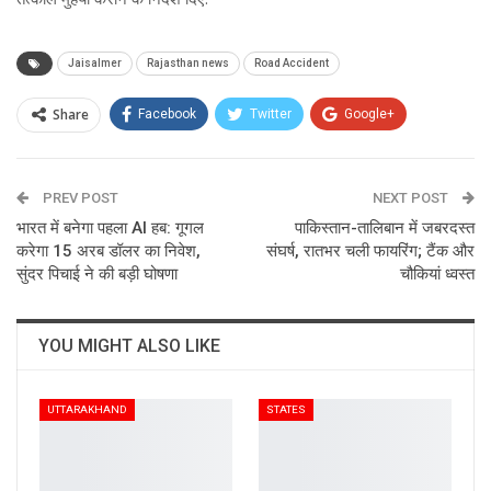
Jaisalmer
Rajasthan news
Road Accident
Share
Facebook
Twitter
Google+
ReddIt
WhatsApp
Pinterest
PREV POST
Email
NEXT POST
भारत में बनेगा पहला AI हब: गूगल
पाकिस्तान-तालिबान में जबरदस्त
करेगा 15 अरब डॉलर का निवेश,
संघर्ष, रातभर चली फायरिंग; टैंक और
सुंदर पिचाई ने की बड़ी घोषणा
चौकियां ध्वस्त
YOU MIGHT ALSO LIKE
UTTARAKHAND
STATES