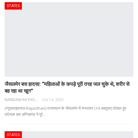
STATES
जैसलमेर बस हादसा: “महिलाओं के कपड़े पूरी तरह जल चुके थे, शरीर से
बह रहा था खून”
NANDANI RATHORE
Oct 14, 2025
(न्यूज़लाइवनाउ-Rajasthan) राजस्थान के जैसलमेर में मंगलवार (14 अक्टूबर) दोपहर हुए
दर्दनाक बस अग्निकांड ने पूरे
…
STATES