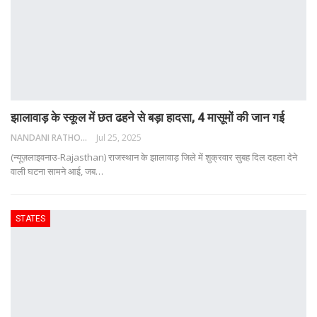
झालावाड़ के स्कूल में छत ढहने से बड़ा हादसा, 4 मासूमों की जान गई
NANDANI RATHORE
Jul 25, 2025
(न्यूज़लाइवनाउ-Rajasthan) राजस्थान के झालावाड़ जिले में शुक्रवार सुबह दिल दहला देने
वाली घटना सामने आई, जब
…
STATES