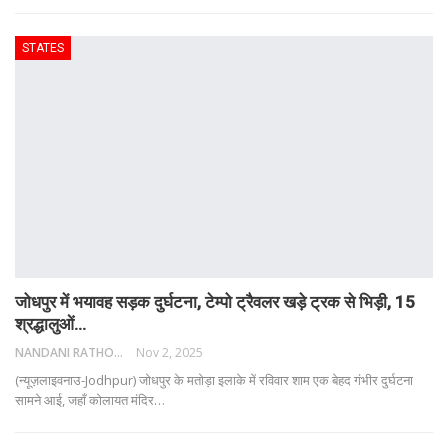
STATES
जोधपुर में भयावह सड़क दुर्घटना, टेम्पो ट्रैवलर खड़े ट्रक से भिड़ी, 15
श्रद्धालुओं…
NANDANI RATHORE
Nov 2, 2025
(न्यूज़लाइवनाउ-Jodhpur) जोधपुर के मतोड़ा इलाके में रविवार शाम एक बेहद गंभीर दुर्घटना
सामने आई, जहाँ कोलायत मंदिर
…