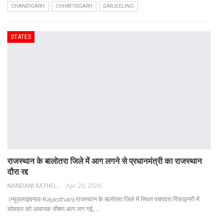
CHANDIGARH
CHHATTISGARH
DARJEELING
STATES
राजस्थान के बालोतरा जिले में आग लगने से प्रधानमंत्री का राजस्थान
दौरा रद्द
NANDANI RATHORE
Apr 20, 2026
(न्यूज़लाइवनाउ-Rajasthan) राजस्थान के बालोतरा जिले में स्थित पचपदरा रिफाइनरी में
सोमवार को अचानक भीषण आग लग गई,
…