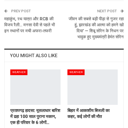
ReddIt
WhatsApp
Pinterest
PREV POST
Email
NEXT POST
महाकुंभ, रथ यात्रा और RCB की
जीवन की सबसे बड़ी पीड़ा से गुजर रहा
विजय रैली… मनसा देवी से पहले भी
हूं, झारखंड की आत्मा को हमने खो
इन स्थानों पर मची अफरा-तफरी
दिया’ — शिबू सोरेन के निधन पर
भावुक हुए मुख्यमंत्री हेमंत सोरेन
YOU MIGHT ALSO LIKE
WEATHER
WEATHER
प्रतापगढ़ हादसा: मूसलाधार बारिश
बिहार में आकाशीय बिजली का
में ढहा 100 साल पुराना मकान,
कहर, कई लोगों की मौत
एक ही परिवार के 6 लोगों…