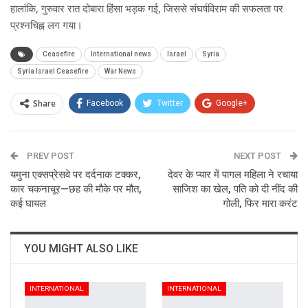
हालांकि, गुरुवार रात दोबारा हिंसा भड़क गई, जिससे संघर्षविराम की सफलता पर
प्रश्नचिह्न लग गया।
Ceasefire
International news
Israel
Syria
Syria Israel Ceasefire
War News
Share
Facebook
Twitter
Google+
ReddIt
WhatsApp
Pinterest
PREV POST
Email
NEXT POST
यमुना एक्सप्रेसवे पर दर्दनाक टक्कर,
देवर के प्यार में पागल महिला ने रचाया
कार चकनाचूर—छह की मौके पर मौत,
साजिश का खेल, पति को दी नींद की
कई घायल
गोली, फिर मारा करंट
YOU MIGHT ALSO LIKE
INTERNATIONAL
INTERNATIONAL