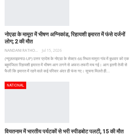
नोएडा के मामूरा में भीषण अग्निकांड, रिहायशी इमारत में फंसे दर्जनों
लोग; 2 की मौत
NANDANI RATHORE
Jul 15, 2026
(न्यूज़लाइवनाउ-UP) उत्तर प्रदेश के नोएडा के सेक्टर-66 स्थित मामूरा गांव में बुधवार को एक
बहुमंजिला रिहायशी इमारत में भीषण आग लगने से अफरा-तफरी मच गई। आग इतनी तेजी से
फैली कि इमारत में रहने वाले कई परिवार अंदर ही फंस गए।
सूचना मिलते ही
…
NATIONAL
वियतनाम में भारतीय पर्यटकों से भरी स्पीडबोट पलटी, 15 की मौत