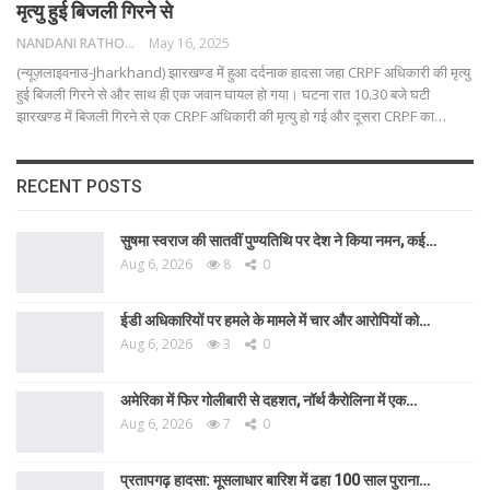
मृत्यु हुई बिजली गिरने से
NANDANI RATHORE
May 16, 2025
(न्यूज़लाइवनाउ-Jharkhand) झारखण्ड में हुआ दर्दनाक हादसा जहा CRPF अधिकारी की मृत्यु
हुई बिजली गिरने से और साथ ही एक जवान घायल हो गया।
घटना रात 10.30 बजे घटी
झारखण्ड में बिजली गिरने से एक CRPF अधिकारी की मृत्यु हो गई और दूसरा CRPF का
…
RECENT POSTS
सुषमा स्वराज की सातवीं पुण्यतिथि पर देश ने किया नमन, कई…
Aug 6, 2026
8
0
ईडी अधिकारियों पर हमले के मामले में चार और आरोपियों को…
Aug 6, 2026
3
0
अमेरिका में फिर गोलीबारी से दहशत, नॉर्थ कैरोलिना में एक…
Aug 6, 2026
7
0
प्रतापगढ़ हादसा: मूसलाधार बारिश में ढहा 100 साल पुराना…