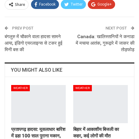
Share
Facebook
Twitter
Google+
ReddIt
WhatsApp
Pinterest
PREV POST
Email
NEXT POST
बंगलुरु में चौकाने वाला हादसा सामने
Canada: खालिस्तानियों ने कनाडा
आया, इंडिगो एयरलाइन्स से टकर हुई
में मचाया आतंक, गुरूद्वारे में जाकर की
मिनी बस की
तोड़फोड़
YOU MIGHT ALSO LIKE
WEATHER
WEATHER
प्रतापगढ़ हादसा: मूसलाधार बारिश
बिहार में आकाशीय बिजली का
में ढहा 100 साल पुराना मकान,
कहर, कई लोगों की मौत