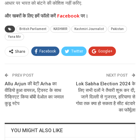
आधार पर भारत को बांटने की कोशिश नहीं करिए.
और
खबरों के लिए हमें फॉलो करें
Facebook
पर।
British Parliament
KASHMIR
Kashmiri Journalist
Pakistan
Yana Mir
Share
Facebook
Twitter
Google+
ReddIt
WhatsApp
Pinterest
PREV POST
Email
NEXT POST
Allu Arjun की बेटी Arha का
Lok Sabha Election 2024 के
वीडियो हुआ वायरल, ट्विस्ट के साथ
लिए सभी दलों ने तैयारी शुरू कर दी,
रिक्रिएट किया बॉबी देओल का जमाल
जानें दिल्ली से गुजरात, हरियाणा से
कुडू स्टेप
गोवा तक क्या हो सकता है सीट बंटवारे
का फॉर्मूला
YOU MIGHT ALSO LIKE