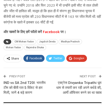
चुने गए थे. उन्होंने 2018 और फिर 2023 में भी उन्होंने इसी सीट से ताल ठोकी
और जीत भी हासिल की. मालूम हो कि हाल ही में संपन्न हुए विधानसभा चुनाव में
बीजेपी को मध्य प्रदेश की 230 विधानसभा सीटों में से 163 पर जीत मिली थी. वहीं
कांग्रेस के खाते में इसबार 66 सीटें ही गईं.
और
खबरों के लिए हमें फॉलो करें
Facebook
पर।
CM Mohan Yadav
Jagdish Devda
Madhya Pradesh
Mohan Yadav
Rajendra Shuka
Share
Facebook
Twitter
Google+
ReddIt
WhatsApp
Pinterest
PREV POST
Email
NEXT POST
IND vs SA 2nd T20I: भारतीय
एक्ट्रेस Divyanka Tripathi धूम
टीम को बीती रात 5 विकेट से हार
धाम से तयारी कर रही अपने बर्थडे की,
मिली, जानें 4 बड़े कारण
आर्मी ऑफिसर बनने का था ख्वाब