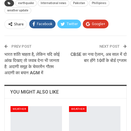
earthquake
International news
Pakistan
Phillipines
weather update
Share
Facebook
Twitter
Google+
ReddIt
WhatsApp
Pinterest
PREV POST
Email
NEXT POST
भारत शांति चाहता है, लेकिन यदि कोई
CBSE का नया ऐलान, अब साल में दो
आंख दिखाए तो जवाब देना भी जानता
बार होंगे 10वीं के बोर्ड एग्जाम
है: अदाणी समूह के चेयरमैन गौतम
अदाणी का बयान AGM में
YOU MIGHT ALSO LIKE
WEATHER
WEATHER