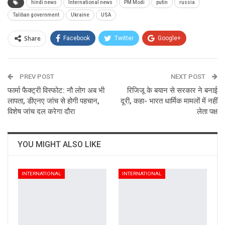
hindi news
International news
PM Modi
putin
russia
Taliban government
Ukraine
USA
Share
Facebook
Twitter
Google+
ReddIt
WhatsApp
Pinterest
PREV POST
Email
NEXT POST
फार्मा फैक्ट्री विस्फोट: नौ लोग अब भी
रिजिजू के बयान से सरकार ने बनाई
लापता, डीएनए जांच से होगी पहचान,
दूरी, कहा- भारत धार्मिक मामलों में नहीं
विशेष जांच दल करेगा दौरा
लेता पक्ष
YOU MIGHT ALSO LIKE
INTERNATIONAL
INTERNATIONAL