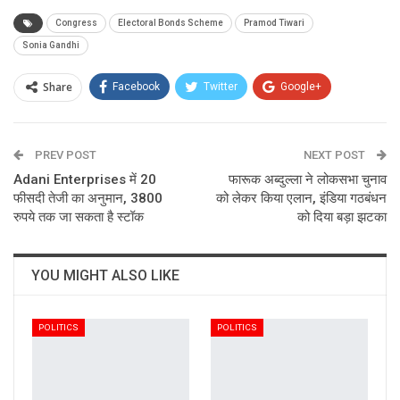
Congress
Electoral Bonds Scheme
Pramod Tiwari
Sonia Gandhi
Share
Facebook
Twitter
Google+
ReddIt
WhatsApp
Pinterest
PREV POST
Email
NEXT POST
Adani Enterprises में 20
फारूक अब्दुल्ला ने लोकसभा चुनाव
फीसदी तेजी का अनुमान, 3800
को लेकर किया एलान, इंडिया गठबंधन
रुपये तक जा सकता है स्टॉक
को दिया बड़ा झटका
YOU MIGHT ALSO LIKE
POLITICS
POLITICS