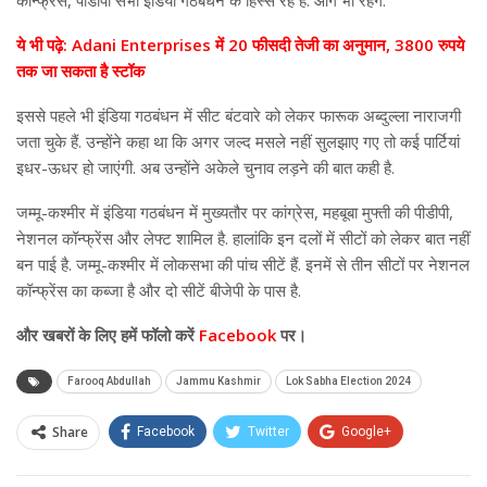
कॉन्फ्रेंस, पीडीपी सभी इंडिया गठबंधन के हिस्से रहे हैं. आगे भी रहेंगे.”
ये भी पढ़े: Adani Enterprises में 20 फीसदी तेजी का अनुमान, 3800 रुपये
तक जा सकता है स्टॉक
इससे पहले भी इंडिया गठबंधन में सीट बंटवारे को लेकर फारूक अब्दुल्ला नाराजगी
जता चुके हैं. उन्होंने कहा था कि अगर जल्द मसले नहीं सुलझाए गए तो कई पार्टियां
इधर-ऊधर हो जाएंगी. अब उन्होंने अकेले चुनाव लड़ने की बात कही है.
जम्मू-कश्मीर में इंडिया गठबंधन में मुख्यतौर पर कांग्रेस, महबूबा मुफ्ती की पीडीपी,
नेशनल कॉन्फ्रेंस और लेफ्ट शामिल है. हालांकि इन दलों में सीटों को लेकर बात नहीं
बन पाई है. जम्मू-कश्मीर में लोकसभा की पांच सीटें हैं. इनमें से तीन सीटों पर नेशनल
कॉन्फ्रेंस का कब्जा है और दो सीटें बीजेपी के पास है.
और
खबरों के लिए हमें फॉलो करें
Facebook
पर।
Farooq Abdullah
Jammu Kashmir
Lok Sabha Election 2024
Share
Facebook
Twitter
Google+
ReddIt
WhatsApp
Pinterest