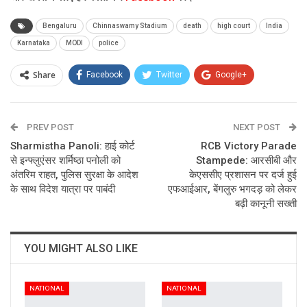
Bengaluru
Chinnaswamy Stadium
death
high court
India
Karnataka
MODI
police
Share
Facebook
Twitter
Google+
ReddIt
WhatsApp
Pinterest
PREV POST
Email
NEXT POST
Sharmistha Panoli: हाई कोर्ट
RCB Victory Parade
से इन्फ्लुएंसर शर्मिष्ठा पनोली को
Stampede: आरसीबी और
अंतरिम राहत, पुलिस सुरक्षा के आदेश
केएससीए प्रशासन पर दर्ज हुई
के साथ विदेश यात्रा पर पाबंदी
एफआईआर, बेंगलुरु भगदड़ को लेकर
बढ़ी कानूनी सख्ती
YOU MIGHT ALSO LIKE
NATIONAL
NATIONAL